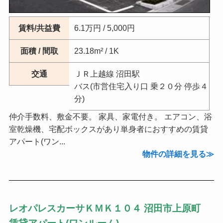
賃料/共益費
6.1万円 / 5,000円
面積 / 間取
23.18m² / 1K
交通
ＪＲ上越線 沼田駅
バス(市営住宅入り口 乗２０分 停歩４
分)
仲介手数料、敷金不要。 家具、家電付き。 エアコン、浴
室乾燥機、宅配ボックスがあり単身者におすすめの賃貸
アパート(ワン...
物件の詳細を見る
レオパレスカーサＫＭＫ１０４ 沼田市上原町