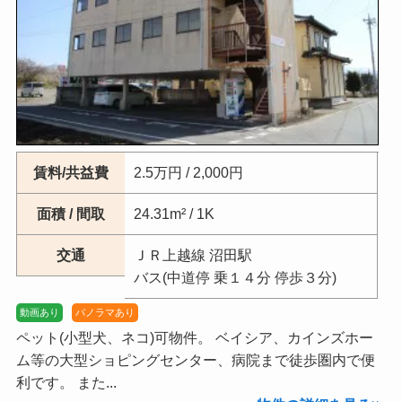
賃料/共益費
2.5万円 / 2,000円
面積 / 間取
24.31m² / 1K
交通
ＪＲ上越線 沼田駅
バス(中道停 乗１４分 停歩３分)
動画あり
パノラマあり
ペット(小型犬、ネコ)可物件。 ベイシア、カインズホー
ム等の大型ショピングセンター、病院まで徒歩圏内で便
利です。 また...