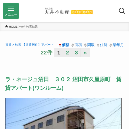
メニュー
HOME
物件検索結果
価格
面積
間取
住所
築年月
賃貸 > 検索 【賃貸居住】アパート
22件
1
2
3
»
ラ・ネージュ沼田 ３０２ 沼田市久屋原町 賃
貸アパート(ワンルーム)