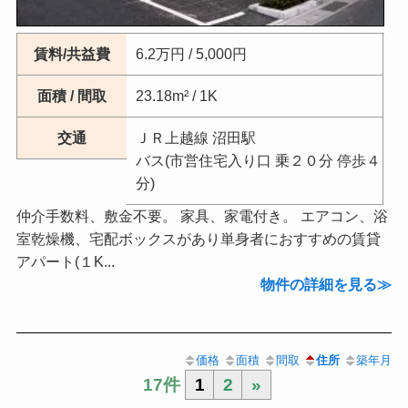
賃料/共益費
6.2万円 / 5,000円
面積 / 間取
23.18m² / 1K
交通
ＪＲ上越線 沼田駅
バス(市営住宅入り口 乗２０分 停歩４
分)
仲介手数料、敷金不要。 家具、家電付き。 エアコン、浴
室乾燥機、宅配ボックスがあり単身者におすすめの賃貸
アパート(１K...
物件の詳細を見る
価格
面積
間取
住所
築年月
17件
1
2
»