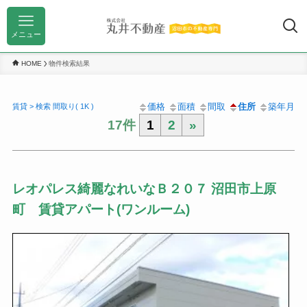
メニュー
HOME
物件検索結果
価格
面積
間取
住所
築年月
賃貸 > 検索 間取り( 1K )
17件
1
2
»
レオパレス綺麗なれいなＢ２０７ 沼田市上原
町 賃貸アパート(ワンルーム)