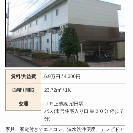
賃料/共益費
6.9万円 / 4,000円
面積 / 間取
23.72m² / 1K
交通
ＪＲ上越線 沼田駅
バス(市営住宅入り口 乗２０分 停歩７
分)
家具、家電付きでエアコン、温水洗浄便座、テレビドア