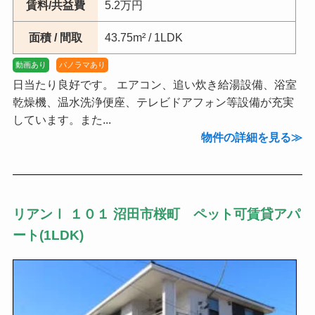
賃料/共益費
5.2万円
面積 / 間取
43.75m² / 1LDK
動画あり
パノラマあり
日当たり良好です。 エアコン、追い炊き給湯設備、浴室
乾燥機、温水洗浄便座、テレビドアフォン等設備が充実
しています。また...
物件の詳細を見る
リアンⅠ １０１ 沼田市桜町 ペット可賃貸アパ
ート(1LDK)