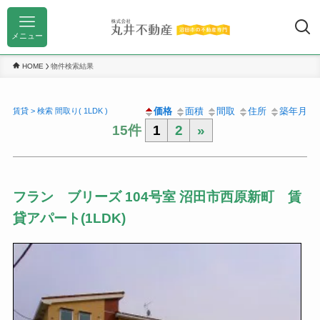
メニュー
HOME
物件検索結果
価格
面積
間取
住所
築年月
賃貸 > 検索 間取り( 1LDK )
15件
1
2
»
フラン ブリーズ 104号室 沼田市西原新町 賃
貸アパート(1LDK)