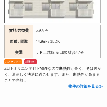
賃料/共益費
5.9万円
面積 / 間取
44.9m² / 1LDK
交通
ＪＲ上越線 沼田駅 徒歩47分
パノラマあり
新築物件
ZEH-オリエンテｲﾂド物件なので断熱性が高く、冬は暖か
く、夏涼しく快適に過ごせます。また、断熱性が高まる
ことで光熱...
物件の詳細を見る