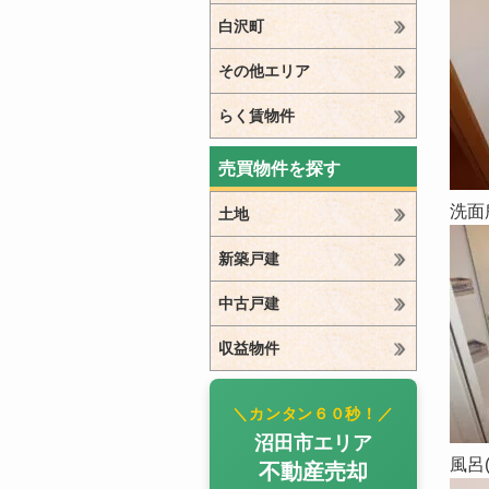
白沢町
その他エリア
らく賃物件
売買物件を探す
洗面
土地
新築戸建
中古戸建
収益物件
＼カンタン６０秒！／
沼田市エリア
風呂
不動産売却