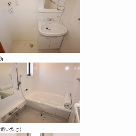
所
(追い炊き)