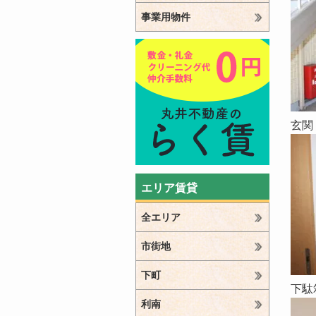
事業用物件
玄関
エリア賃貸
全エリア
市街地
下町
下駄
利南