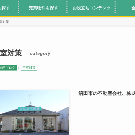
を探す
売買物件を探す
お役立ちコンテンツ
室対策
室対策
– category –
動産ブログ
空室対策
沼田市の不動産会社、株