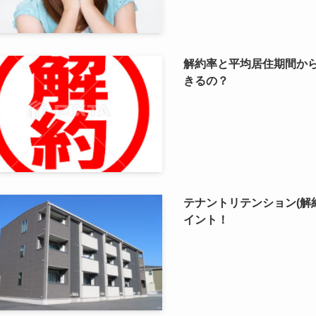
解約率と平均居住期間か
きるの？
テナントリテンション(解
イント！