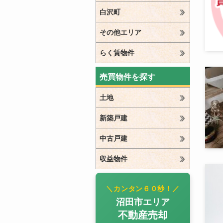
白沢町
その他エリア
らく賃物件
売買物件を探す
土地
新築戸建
中古戸建
収益物件
＼カンタン６０秒！／
沼田市エリア
不動産売却